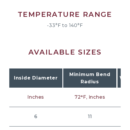
TEMPERATURE RANGE
-33°F to 140°F
AVAILABLE SIZES
Minimum Bend
Inside Diameter
Wor
Radius
Inches
72°F, inches
6
11