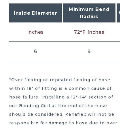
Minimum Bend
Inside Diameter
Wor
Radius
Inches
72°F, inches
6
9
*Over flexing or repeated flexing of hose
within 18″ of fitting is a common cause of
hose failure. Installing a 12″-14″ section of
our Banding Coil at the end of the hose
should be considered. Kanaflex will not be
responsible for damage to hose due to over